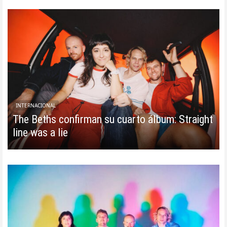
INTERNACIONAL
The Beths confirman su cuarto álbum: Straight
line was a lie