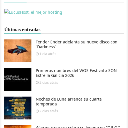
Últimas entradas
Tender Ender adelanta su nuevo disco con
“Darkness”
1 día
atrás
Primeros nombres del WOS Festival x SON
Estrella Galicia 2026
2 días
atrás
Noches de Luna arranca su cuarta
temporada
2 días
atrás
Weezer ironizan sobre su legado en “C.E.O.”