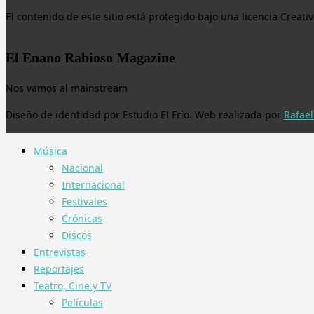
El contenido de este sitio está protegido bajo una licencia Crea
El Enano Rabioso Magazine
Nos vamos al mainstream
Diseño de identidad por Estudio El Frío. Web realizada por
Rafael
Música
Nacional
Internacional
Festivales
Crónicas
Discos
Entrevistas
Reportajes
Teatro, Cine y TV
Películas