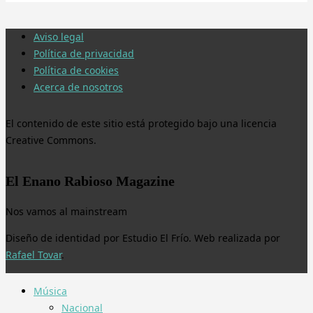
Aviso legal
Política de privacidad
Política de cookies
Acerca de nosotros
El contenido de este sitio está protegido bajo una licencia
Creative Commons.
El Enano Rabioso Magazine
Nos vamos al mainstream
Diseño de identidad por Estudio El Frío. Web realizada por
Rafael Tovar
.
Música
Nacional