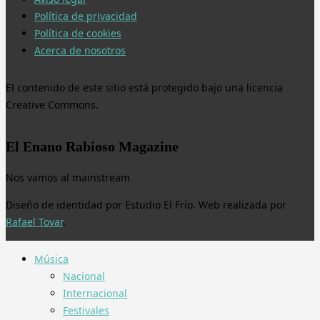
Política de privacidad
Política de cookies
Acerca de nosotros
El contenido de este sitio está protegido bajo una licencia
Creative Commons.
El Enano Rabioso Magazine
Nos vamos al mainstream
Diseño de identidad por Estudio El Frío. Web realizada por
Rafael Tovar
.
Música
Nacional
Internacional
Festivales