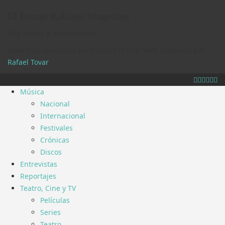
El Enano Rabioso Magazine
Nos vamos al mainstream
Diseño de identidad por Estudio El Frío. Web realizada por
Rafael Tovar
.
Música
Nacional
Internacional
Festivales
Crónicas
Discos
Entrevistas
Reportajes
Teatro, Cine y TV
Películas
Series
Teatro