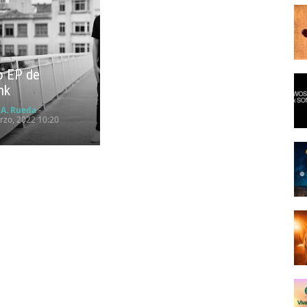
o EP de
nk
 A. Rueda
-
zo, 2022 10:20