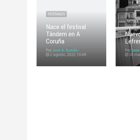
FESTIVALES
MÚSICA
Nace el festival
Tándem en A
Nuev
Coruña
Lefre
Por
Jose A. Rueda
-
Por
Jose
2 agosto, 2022 10:49
30 mar