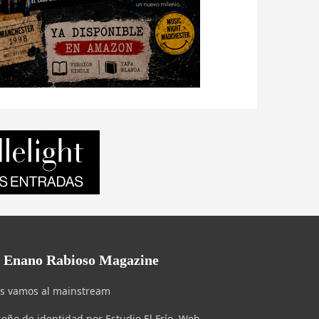
l Enano Rabioso Magazine
s vamos al mainstream
seño de identidad por Estudio El Frío. Web