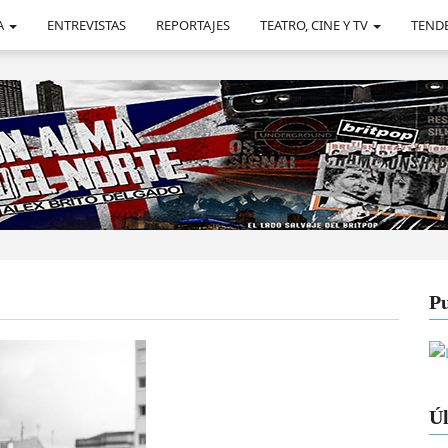
A
ENTREVISTAS
REPORTAJES
TEATRO, CINE Y TV
TEND
Pu
Úl