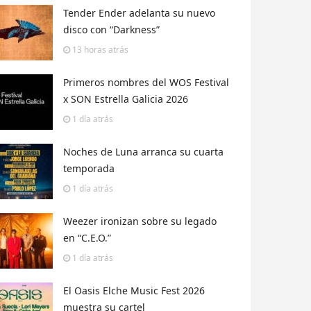
Tender Ender adelanta su nuevo
disco con “Darkness”
13 horas
atrás
Primeros nombres del WOS Festival
x SON Estrella Galicia 2026
1 día
atrás
Noches de Luna arranca su cuarta
temporada
1 día
atrás
Weezer ironizan sobre su legado
en “C.E.O.”
1 día
atrás
El Oasis Elche Music Fest 2026
muestra su cartel