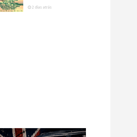
2 días
atrás