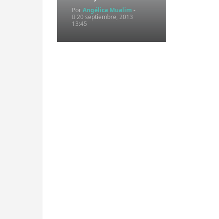
Por
Angélica Mualim
-
20 septiembre, 2013
13:45