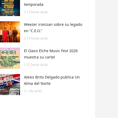
temporada
13 horas
atrás
Weezer ironizan sobre su legado
en “C.E.O.”
13 horas
atrás
El Oasis Elche Music Fest 2026
muestra su cartel
22 horas
atrás
Alexis Brito Delgado publica Un
Alma del Norte
1 día
atrás