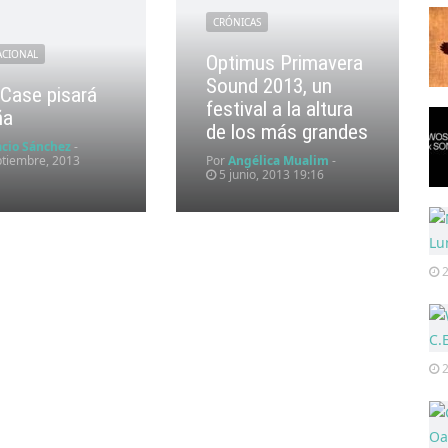
CRÓNICAS
ACIONAL
Optimus Primavera
Sound 2013, un
Case pisará
festival a la altura
ña
de los más grandes
acio Sánchez
-
tiembre, 2013
Por
Angélica Mualim
-
5 junio, 2013 19:16
2
2