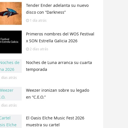
Tender Ender adelanta su nuevo
disco con “Darkness”
1 día
atrás
Primeros nombres del WOS Festival
x SON Estrella Galicia 2026
2 días
atrás
Noches de Luna arranca su cuarta
temporada
 días
atrás
Weezer ironizan sobre su legado
en “C.E.O.”
 días
atrás
El Oasis Elche Music Fest 2026
muestra su cartel