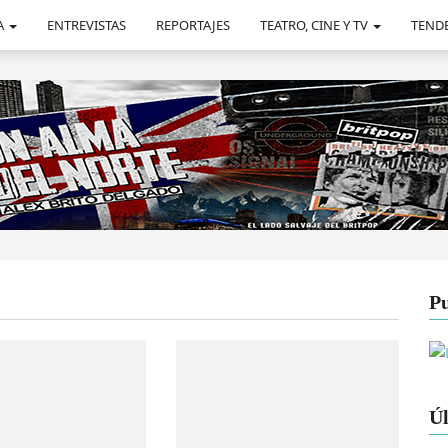
A
ENTREVISTAS
REPORTAJES
TEATRO, CINE Y TV
TEND
Pu
Úl