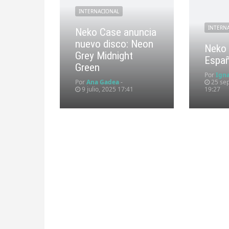
INTERNACIONAL
INTERN
Neko Case anuncia
nuevo disco: Neon
Neko 
Grey Midnight
Espa
Green
Por
Ign
Por
Ana Gadea
-
25 sep
9 julio, 2025 17:41
19:27