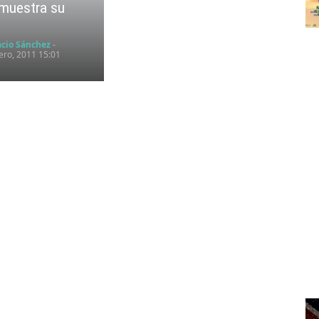
muestra su
l
acio Sánchez
-
ero, 2011 15:01