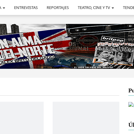
A
ENTREVISTAS
REPORTAJES
TEATRO, CINE Y TV
TEND
Pu
Úl