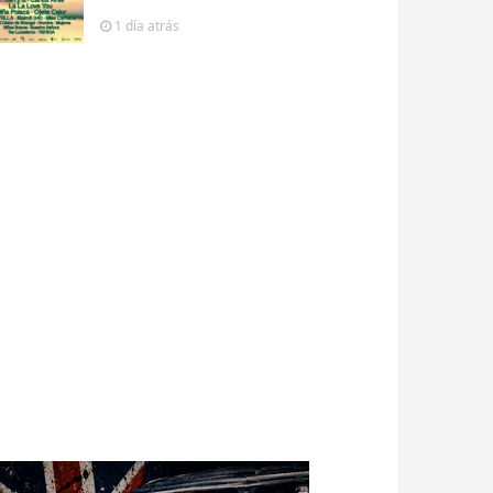
1 día
atrás