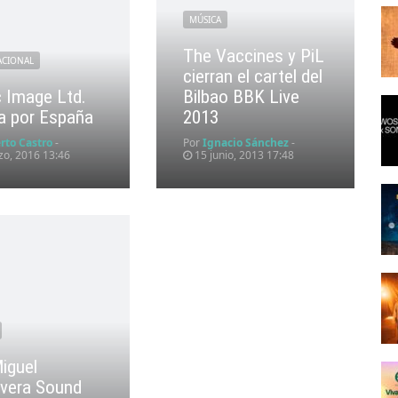
MÚSICA
The Vaccines y PiL
ACIONAL
cierran el cartel del
c Image Ltd.
Bilbao BBK Live
ra por España
2013
rto Castro
-
Por
Ignacio Sánchez
-
o, 2016 13:46
15 junio, 2013 17:48
iguel
vera Sound