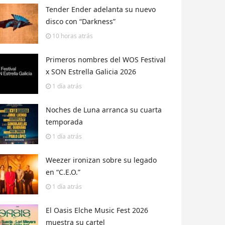
Tender Ender adelanta su nuevo
disco con “Darkness”
10 horas
atrás
Primeros nombres del WOS Festival
x SON Estrella Galicia 2026
1 día
atrás
Noches de Luna arranca su cuarta
temporada
1 día
atrás
Weezer ironizan sobre su legado
en “C.E.O.”
1 día
atrás
El Oasis Elche Music Fest 2026
muestra su cartel