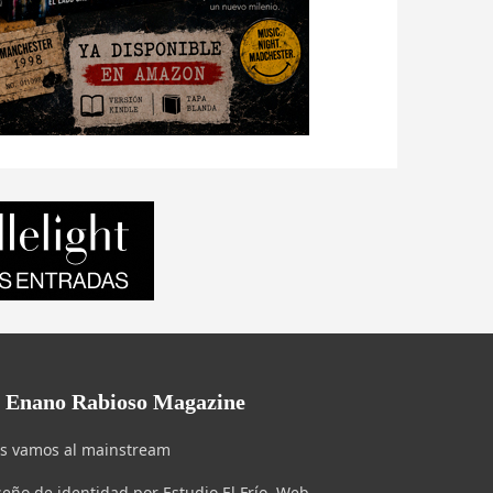
l Enano Rabioso Magazine
s vamos al mainstream
seño de identidad por Estudio El Frío. Web