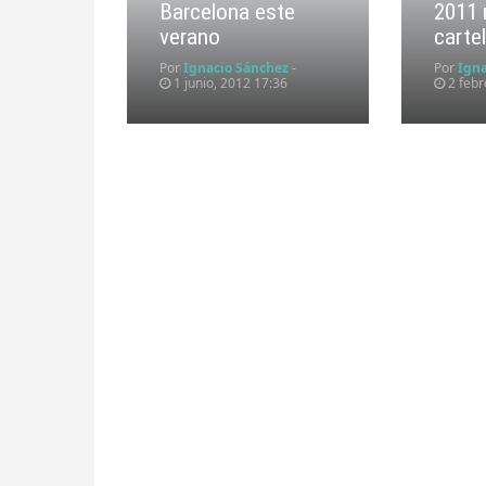
Barcelona este
2011 
verano
carte
Por
Ignacio Sánchez
-
Por
Ign
1 junio, 2012 17:36
2 febr