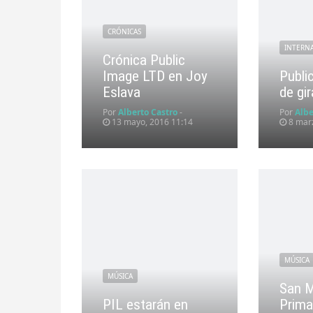
CRÓNICAS
INTERN
Crónica Public
Image LTD en Joy
Publi
Eslava
de gi
Por
Alberto Castro
-
Por
Albe
13 mayo, 2016 11:14
8 marz
MÚSICA
MÚSICA
San M
PIL estarán en
Prima