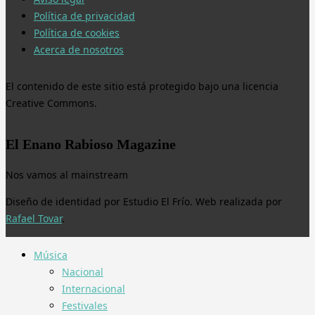
Política de privacidad
Política de cookies
Acerca de nosotros
El contenido de este sitio está protegido bajo una licencia
Creative Commons.
El Enano Rabioso Magazine
Nos vamos al mainstream
Diseño de identidad por Estudio El Frío. Web realizada por
Rafael Tovar
.
Música
Nacional
Internacional
Festivales