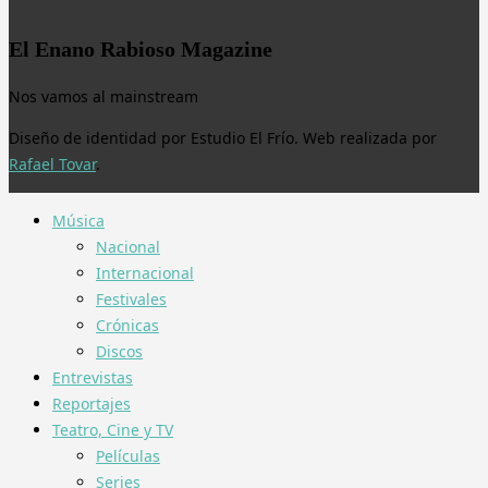
El Enano Rabioso Magazine
Nos vamos al mainstream
Diseño de identidad por Estudio El Frío. Web realizada por
Rafael Tovar
.
Música
Nacional
Internacional
Festivales
Crónicas
Discos
Entrevistas
Reportajes
Teatro, Cine y TV
Películas
Series