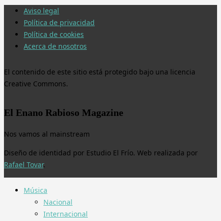
Aviso legal
Política de privacidad
Política de cookies
Acerca de nosotros
El contenido de este sitio está protegido bajo una licencia
Creative Commons.
El Enano Rabioso Magazine
Nos vamos al mainstream
Diseño de identidad por Estudio El Frío. Web realizada por
Rafael Tovar
.
Música
Nacional
Internacional