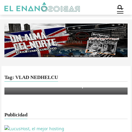
Tag: VLAD NEDHELCU
MÚSICA
I am Dive vuelve a tocar en España
Publicidad