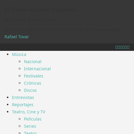
El Enano Rabioso Magazine
Nos vamos al mainstream
Diseño de identidad por Estudio El Frío. Web realizada por
Rafael Tovar
.
Música
Nacional
Internacional
Festivales
Crónicas
Discos
Entrevistas
Reportajes
Teatro, Cine y TV
Películas
Series
Teatro