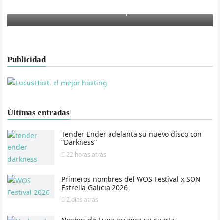
Nace el festival ManchaPop
Publicidad
Últimas entradas
Tender Ender adelanta su nuevo disco con
“Darkness”
22 horas
atrás
Primeros nombres del WOS Festival x SON
Estrella Galicia 2026
2 días
atrás
Noches de Luna arranca su cuarta