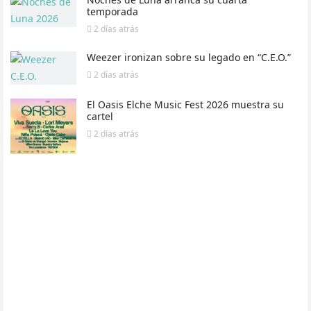
temporada
2 días
atrás
Weezer ironizan sobre su legado en “C.E.O.”
2 días
atrás
El Oasis Elche Music Fest 2026 muestra su
cartel
2 días
atrás