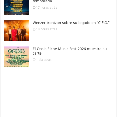
temporada
17 horas
atrás
Weezer ironizan sobre su legado en “C.E.O.”
18 horas
atrás
El Oasis Elche Music Fest 2026 muestra su
cartel
1 día
atrás