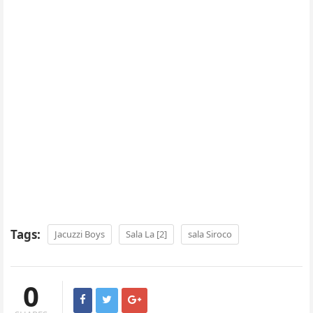
Tags:
Jacuzzi Boys
Sala La [2]
sala Siroco
0