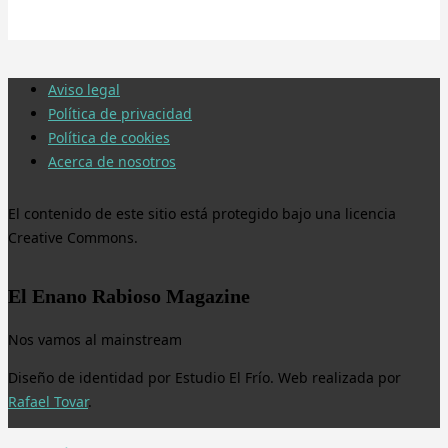
Aviso legal
Política de privacidad
Política de cookies
Acerca de nosotros
El contenido de este sitio está protegido bajo una licencia
Creative Commons.
El Enano Rabioso Magazine
Nos vamos al mainstream
Diseño de identidad por Estudio El Frío. Web realizada por
Rafael Tovar
.