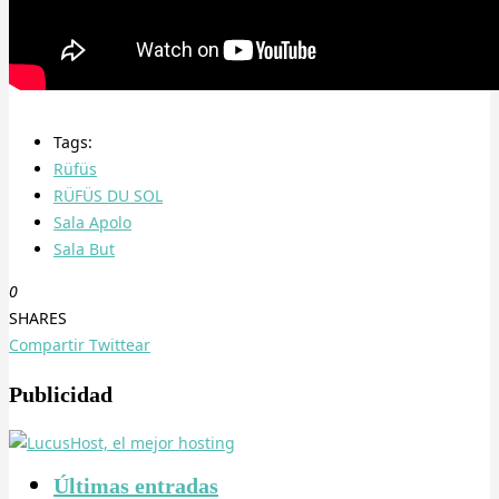
Tags:
Rüfüs
RÜFÜS DU SOL
Sala Apolo
Sala But
0
SHARES
Compartir
Twittear
Publicidad
Últimas entradas