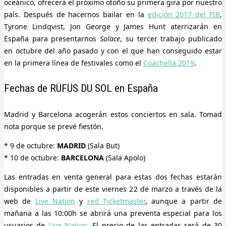
oceánico, ofrecerá el próximo otoño su primera gira por nuestro
país. Después de hacernos bailar en la
edición 2017 del FIB
,
Tyrone Lindqvist, Jon George y James Hunt aterrizarán en
España para presentarnos
Solace
, su tercer trabajo publicado
en octubre del año pasado y con el que han conseguido estar
en la primera línea de festivales como el
Coachella 2019
.
Fechas de RÜFÜS DU SOL en España
Madrid y Barcelona acogerán estos conciertos en sala. Tomad
nota porque se prevé fiestón.
* 9 de octubre:
MADRID
(Sala But)
* 10 de octubre:
BARCELONA
(Sala Apolo)
Las entradas en venta general para estas dos fechas estarán
disponibles a partir de este viernes 22 de marzo a través de la
web de
Live Nation
y
red Ticketmaster
, aunque a partir de
mañana a las 10:00h se abrirá una preventa especial para los
usuarios de
Live Nation
. El precio de las entradas será de 30