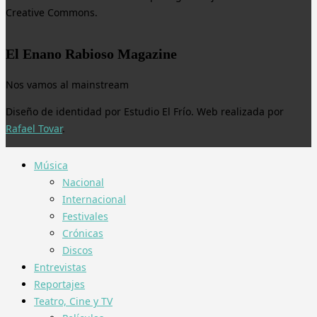
Creative Commons.
El Enano Rabioso Magazine
Nos vamos al mainstream
Diseño de identidad por Estudio El Frío. Web realizada por
Rafael Tovar
.
Música
Nacional
Internacional
Festivales
Crónicas
Discos
Entrevistas
Reportajes
Teatro, Cine y TV