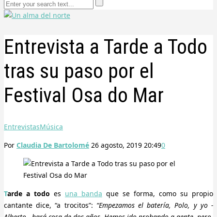
Entrevista a Tarde a Todo
tras su paso por el
Festival Osa do Mar
Entrevistas
Música
Por
Claudia De Bartolomé
26 agosto, 2019 20:49
0
Tarde a todo
es
una banda
que se forma, como su propio
cantante dice, “a trocitos”:
“Empezamos el batería, Polo, y yo -
Alberto-, hará cosa de dos años. Hemos ido probando a gente, pero,