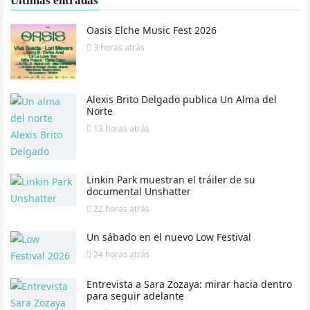
Últimas entradas
Oasis Elche Music Fest 2026
3 horas
atrás
Alexis Brito Delgado publica Un Alma del
Norte
13 horas
atrás
Linkin Park muestran el tráiler de su
documental Unshatter
22 horas
atrás
Un sábado en el nuevo Low Festival
24 horas
atrás
Entrevista a Sara Zozaya: mirar hacia dentro
para seguir adelante