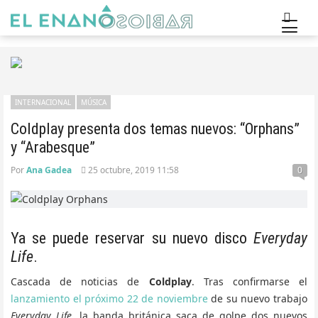
INTERNACIONAL
MÚSICA
Coldplay presenta dos temas nuevos: “Orphans”
y “Arabesque”
Por
Ana Gadea
25 octubre, 2019 11:58
0
Ya se puede reservar su nuevo disco
Everyday
Life
.
Cascada de noticias de
Coldplay
. Tras confirmarse el
lanzamiento el próximo 22 de noviembre
de su nuevo trabajo
Everyday Life
, la banda británica saca de golpe dos nuevos