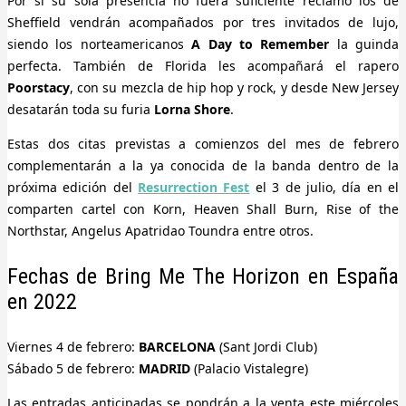
Por si su sola presencia no fuera suficiente reclamo los de
Sheffield vendrán acompañados por tres invitados de lujo,
siendo los norteamericanos
A Day to Remember
la guinda
perfecta. También de Florida les acompañará el rapero
Poorstacy
, con su mezcla de hip hop y rock, y desde New Jersey
desatarán toda su furia
Lorna Shore
.
Estas dos citas previstas a comienzos del mes de febrero
complementarán a la ya conocida de la banda dentro de la
próxima edición del
Resurrection Fest
el 3 de julio, día en el
comparten cartel con Korn, Heaven Shall Burn, Rise of the
Northstar, Angelus Apatridao Toundra entre otros.
Fechas de Bring Me The Horizon en España
en 2022
Viernes 4 de febrero:
BARCELONA
(Sant Jordi Club)
Sábado 5 de febrero:
MADRID
(Palacio Vistalegre)
Las entradas anticipadas se pondrán a la venta este miércoles