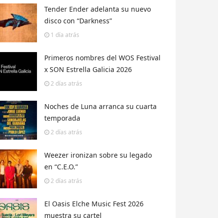
Tender Ender adelanta su nuevo
disco con “Darkness”
1 día
atrás
Primeros nombres del WOS Festival
x SON Estrella Galicia 2026
2 días
atrás
Noches de Luna arranca su cuarta
temporada
2 días
atrás
Weezer ironizan sobre su legado
en “C.E.O.”
2 días
atrás
El Oasis Elche Music Fest 2026
muestra su cartel