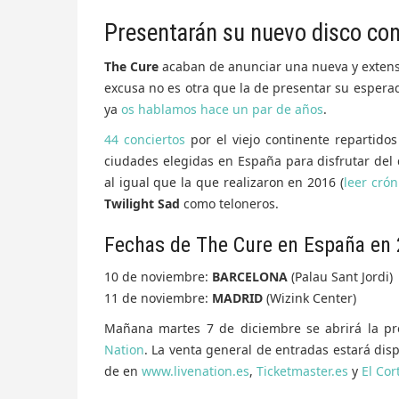
Presentarán su nuevo disco con
The Cure
acaban de anunciar una nueva y extensa
excusa no es otra que la de presentar su espera
ya
os hablamos hace un par de años
.
44 conciertos
por el viejo continente repartido
ciudades elegidas en España para disfrutar del
al igual que la que realizaron en 2016 (
leer crón
Twilight Sad
como teloneros.
Fechas de The Cure en España en
10 de noviembre:
BARCELONA
(Palau Sant Jordi)
11 de noviembre:
MADRID
(Wizink Center)
Mañana martes 7 de diciembre se abrirá la pr
Nation
. La venta general de entradas estará dis
de en
www.livenation.es
,
Ticketmaster.es
y
El Cor