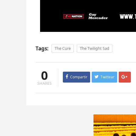
Tags:
The Cure
The Twilight Sad
0
Compartir
Twittear
SHARES