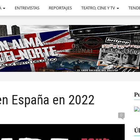
A
ENTREVISTAS
REPORTAJES
TEATRO, CINE Y TV
TEND
Pu
en España en 2022
0
Úl