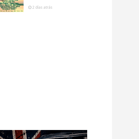
2 días
atrás