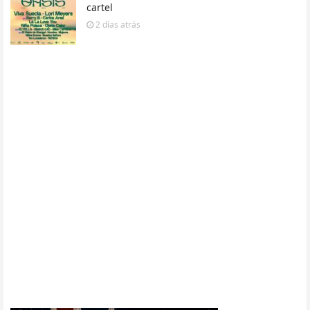
cartel
2 días
atrás