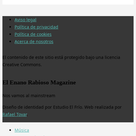
Aviso legal
Política de privacidad
Política de cookies
Acerca de nosotros
El contenido de este sitio está protegido bajo una licencia
Creative Commons.
El Enano Rabioso Magazine
Nos vamos al mainstream
Diseño de identidad por Estudio El Frío. Web realizada por
Rafael Tovar
.
Música