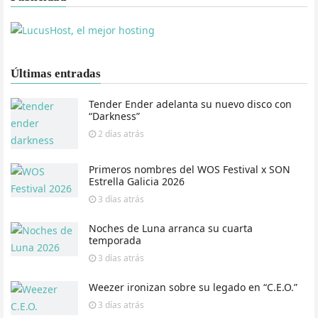
Últimas entradas
Tender Ender adelanta su nuevo disco con
“Darkness”
2 días
atrás
Primeros nombres del WOS Festival x SON
Estrella Galicia 2026
3 días
atrás
Noches de Luna arranca su cuarta
temporada
3 días
atrás
Weezer ironizan sobre su legado en “C.E.O.”
3 días
atrás