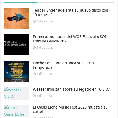
Tender Ender adelanta su nuevo disco con
“Darkness”
2 días
atrás
Primeros nombres del WOS Festival x SON
Estrella Galicia 2026
3 días
atrás
Noches de Luna arranca su cuarta
temporada
3 días
atrás
Weezer ironizan sobre su legado en “C.E.O.”
3 días
atrás
El Oasis Elche Music Fest 2026 muestra su
cartel