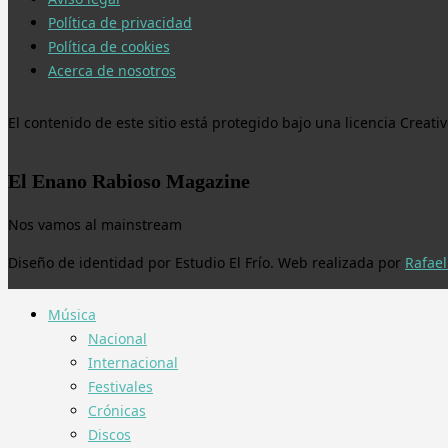
Política de privacidad
Política de cookies
Acerca de nosotros
El contenido de este sitio está protegido bajo una licencia Crea
El Enano Rabioso Magazine
Nos vamos al mainstream
Diseño de identidad por Estudio El Frío. Web realizada por
Rafael
Música
Nacional
Internacional
Festivales
Crónicas
Discos