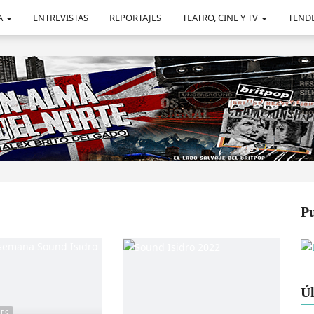
A
ENTREVISTAS
REPORTAJES
TEATRO, CINE Y TV
TEND
Pu
Úl
LES