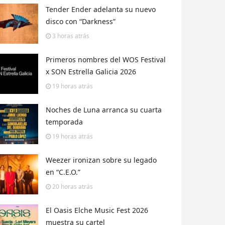
Tender Ender adelanta su nuevo
disco con “Darkness”
3 horas
atrás
Primeros nombres del WOS Festival
x SON Estrella Galicia 2026
19 horas
atrás
Noches de Luna arranca su cuarta
temporada
19 horas
atrás
Weezer ironizan sobre su legado
en “C.E.O.”
20 horas
atrás
El Oasis Elche Music Fest 2026
muestra su cartel