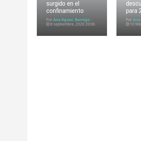
surgido en el
descu
confinamiento
para 
Por
Ana Rguez. Borrego
-
Por
Ana
8 septiembre, 2020 20:06
10 feb