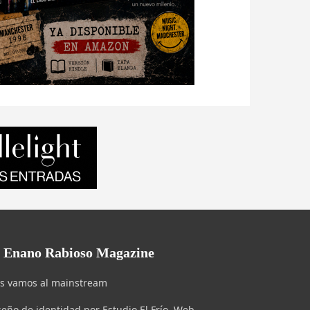
l Enano Rabioso Magazine
s vamos al mainstream
seño de identidad por Estudio El Frío. Web