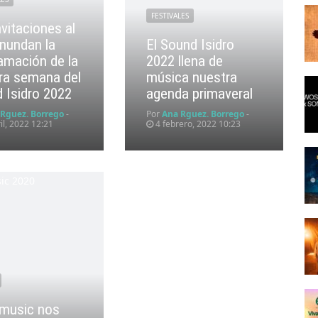
FESTIVALES
nvitaciones al
inundan la
El Sound Isidro
amación de la
2022 llena de
ra semana del
música nuestra
 Isidro 2022
agenda primaveral
 Rguez. Borrego
-
Por
Ana Rguez. Borrego
-
il, 2022 12:21
4 febrero, 2022 10:23
music nos