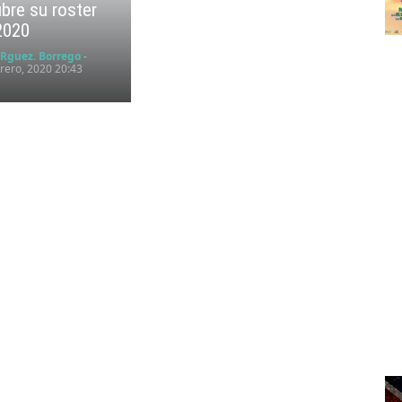
bre su roster
2020
 Rguez. Borrego
-
rero, 2020 20:43