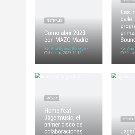
Las i
baile 
FESTIVALES
progr
Cómo abrir 2023
prime
con MAZO Madriz
Sound
Por
Ana Rguez. Borrego
-
Por
Ana
8 enero, 2023 12:15
30 abr
MÚSICA
Home feat
Jägermusic, el
MÚSICA
primer disco de
colaboraciones
Jäger