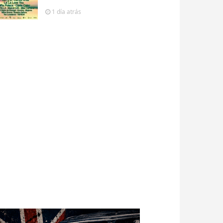
1 día
atrás