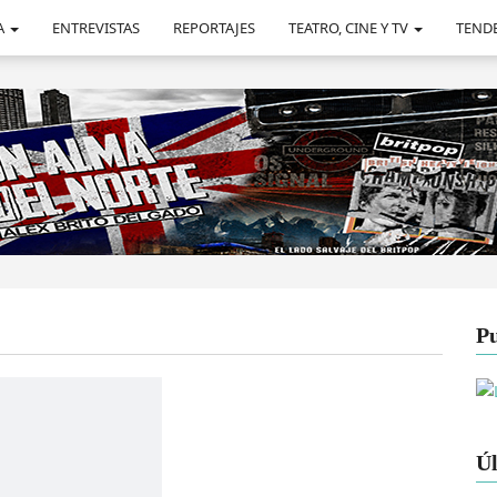
A
ENTREVISTAS
REPORTAJES
TEATRO, CINE Y TV
TEND
Pu
Úl