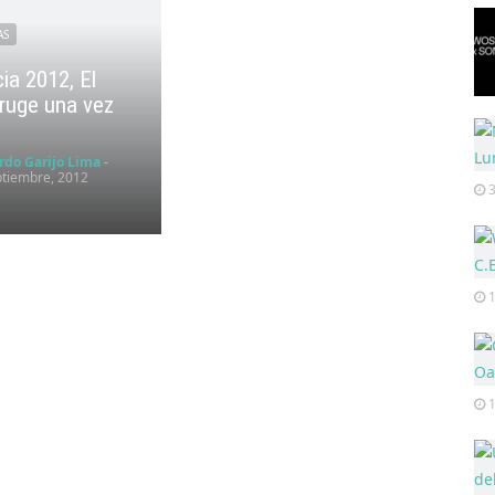
AS
ia 2012, El
ruge una vez
rdo Garijo Lima
-
tiembre, 2012
1