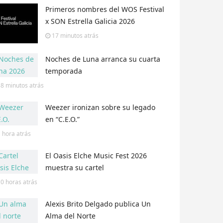
Primeros nombres del WOS Festival
x SON Estrella Galicia 2026
17 minutos
atrás
Noches de Luna arranca su cuarta
temporada
38 minutos
atrás
Weezer ironizan sobre su legado
en “C.E.O.”
 hora
atrás
El Oasis Elche Music Fest 2026
muestra su cartel
10 horas
atrás
Alexis Brito Delgado publica Un
Alma del Norte