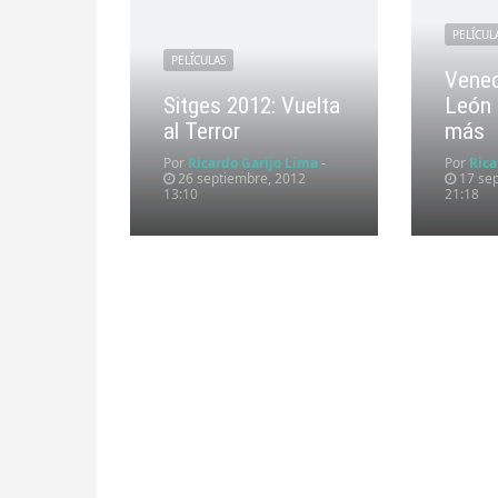
PELÍCUL
PELÍCULAS
Venec
Sitges 2012: Vuelta
León 
al Terror
más
Por
Ricardo Garijo Lima
-
Por
Rica
26 septiembre, 2012
17 sep
13:10
21:18