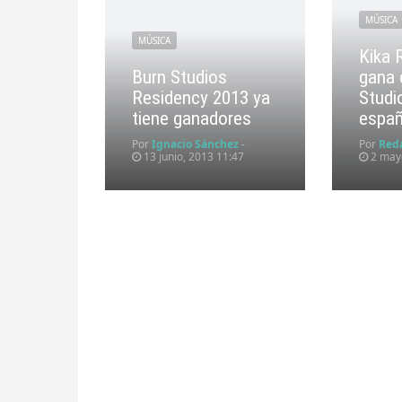
MÚSICA
MÚSICA
Kika 
Burn Studios
gana 
Residency 2013 ya
Studi
tiene ganadores
españ
Por
Ignacio Sánchez
-
Por
Red
13 junio, 2013 11:47
2 mayo