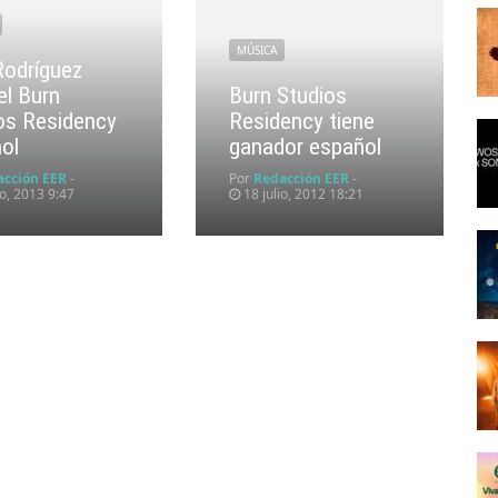
MÚSICA
Rodríguez
el Burn
Burn Studios
os Residency
Residency tiene
ol
ganador español
acción EER
-
Por
Redacción EER
-
, 2013 9:47
18 julio, 2012 18:21