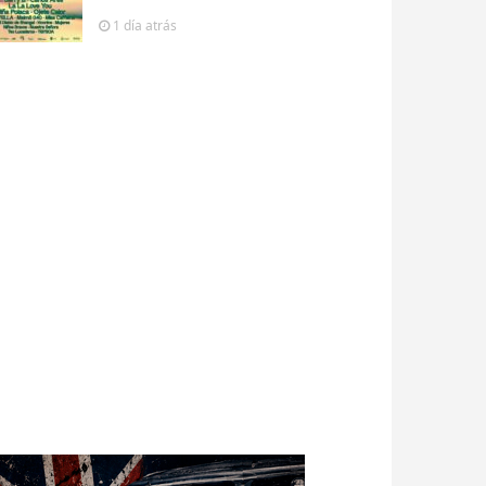
1 día
atrás