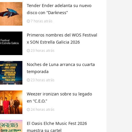
Tender Ender adelanta su nuevo
disco con “Darkness”
7 horas
atrás
Primeros nombres del WOS Festival
x SON Estrella Galicia 2026
23 horas
atrás
Noches de Luna arranca su cuarta
temporada
23 horas
atrás
Weezer ironizan sobre su legado
en “C.E.O.”
24 horas
atrás
El Oasis Elche Music Fest 2026
muestra su cartel