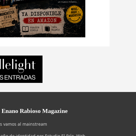
l Enano Rabioso Magazine
s vamos al mainstream
seño de identidad por Estudio El Frío. Web