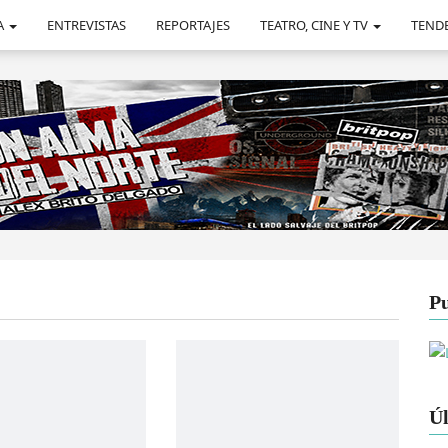
A
ENTREVISTAS
REPORTAJES
TEATRO, CINE Y TV
TEND
Pu
Úl