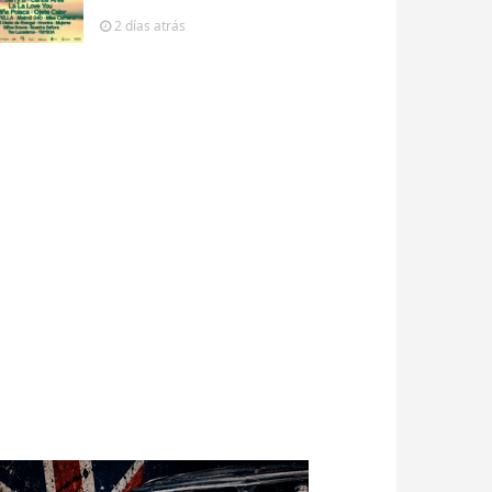
2 días
atrás