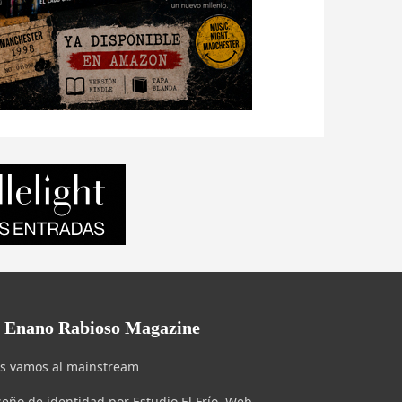
l Enano Rabioso Magazine
s vamos al mainstream
seño de identidad por Estudio El Frío. Web