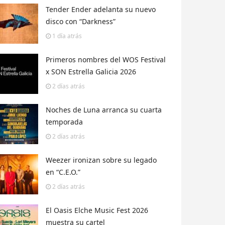
Tender Ender adelanta su nuevo
disco con “Darkness”
1 día
atrás
Primeros nombres del WOS Festival
x SON Estrella Galicia 2026
2 días
atrás
Noches de Luna arranca su cuarta
temporada
2 días
atrás
Weezer ironizan sobre su legado
en “C.E.O.”
2 días
atrás
El Oasis Elche Music Fest 2026
muestra su cartel