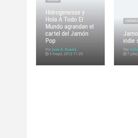
Hidrogenesse y
Hola A Todo El
CRÓNIC
Mundo agrandan el
cartel del Jamón
Jamo
Pop
indie
Por
Jose A. Rueda
-
Por
Rafa
3 mayo, 2012 11:29
7 juli