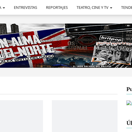
A
ENTREVISTAS
REPORTAJES
TEATRO, CINE Y TV
TEND
Pu
Úl