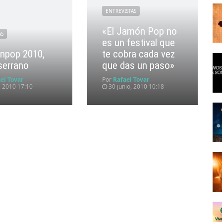
ENTREVISTAS
«El Jamón Pop no
AS
es un festival que
npop 2010,
te cobra cada vez
 serrano
que das un paso»
el Tovar
-
Por
Rafael Tovar
-
o, 2010 17:10
30 junio, 2010 10:18