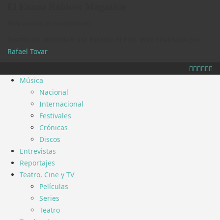
El Enano Rabioso Magazine
Nos vamos al mainstream
Diseño de identidad por Estudio El Frío. Web realizada por
Rafael Tovar
.
Música
Nacional
Internacional
Festivales
Crónicas
Discos
Entrevistas
Reportajes
Teatro, Cine y TV
Películas
Series
Teatro