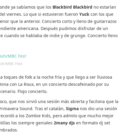
 donde ya sabíamos que los
Blackbird Blackbird
no estarían
del viernes. Lo que si estuvieron fueron
Yuck
con los que
or que la anterior. Concierto corto y lleno de guitarrazos
pendiente americana. Después pudimos disfrutar de un
de cuando se hablaba de indie y de grunge. Concierto lleno
sh/MBC Fest
 toques de folk a la noche fría y que llego a ser lluviosa
mina con La Roux, en un concierto descafeinado por su
cenario. Flojo concierto.
oco, que nos sirvió una sesión más abierta y facilona que la
Primavera Sound. Tras el catalán,
Sigma
nos dio una sesión
ecordó a los Zombie Kids, pero admito que mucho mejor
tillas los siempre geniales
2many djs
en formato dj set
umbrados.