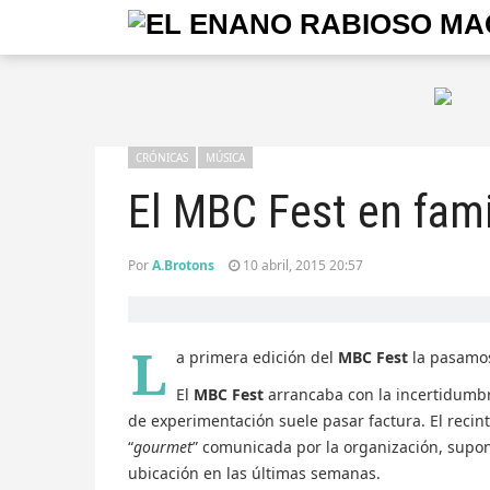
CRÓNICAS
MÚSICA
El MBC Fest en fami
Por
A.Brotons
10 abril, 2015 20:57
L
a primera edición del
MBC Fest
la pasamos
El
MBC Fest
arrancaba con la incertidumbre
de experimentación suele pasar factura. El recinto
“
gourmet
” comunicada por la organización, sup
ubicación en las últimas semanas.