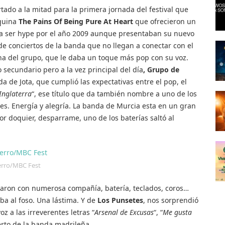
rtado a la mitad para la primera jornada del festival que
quina
The Pains Of Being Pure At Heart
que ofrecieron un
 a ser hype por el año 2009 aunque presentaban su nuevo
 de conciertos de la banda que no llegan a conectar con el
ina del grupo, que le daba un toque más pop con su voz.
 secundario pero a la vez principal del día
, Grupo de
da de Jota, que cumplió las expectativas entre el pop, el
Inglaterra
“, ese título que da también nombre a uno de los
nes. Energía y alegría. La banda de Murcia esta en un gran
por doquier, desparrame, uno de los baterías saltó al
erro/MBC Fest
taron con numerosa compañía, batería, teclados, coros…
a al foso. Una lástima. Y de
Los Punsetes
, nos sorprendió
z a las irreverentes letras “
Arsenal de Excusas
“, “
Me gusta
erto de la banda madrileña.