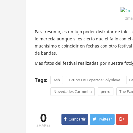
2man
Para resumir, es un lujo poder disfrutar de tales
lo merecía aunque si es cierto que el fallo con e
muchísimo o coincidir en fechas con otro festiva
de bandas.
Más fotos del festival realizadas por nuestra fot
Tags:
Ash
Grupo De Expertos Solynieve
L
Novedades Carminha
perro
The Pai
0
Compartir
Twittear
SHARES