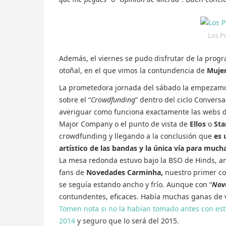
Los P
Además, el viernes se pudo disfrutar de la progra
otoñal, en el que vimos la contundencia de
Muje
La prometedora jornada del sábado la empezamo
sobre el “
Crowdfunding
” dentro del ciclo Conver
averiguar como funciona exactamente las webs 
Major Company o el punto de vista de
Ellos
o
Sta
crowdfunding y llegando a la conclusión que
es 
artístico de las bandas y la única vía para muc
La mesa redonda estuvo bajo la BSO de Hinds, an
fans de
Novedades Carminha,
nuestro primer co
se seguía estando ancho y frío. Aunque con “
Nov
contundentes, eficaces. Había muchas ganas de ve
Tomen nota si no la habían tomado antes con est
2014
y seguro que lo será del 2015.