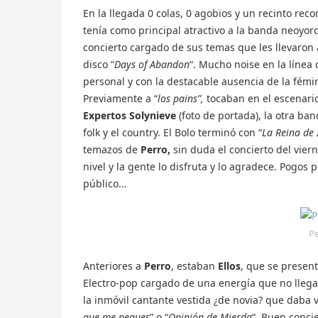
En la llegada 0 colas, 0 agobios y un recinto reco
tenía como principal atractivo a la banda neoyor
concierto cargado de sus temas que les llevaron
disco “
Days of Abandon
“. Mucho noise en la línea
personal y con la destacable ausencia de la fém
Previamente a “
los pains”,
tocaban en el escenario
Expertos Solynieve
(foto de portada), la otra ban
folk y el country. El Bolo terminó con “
La Reina de 
temazos de
Perro,
sin duda el concierto del vier
nivel y la gente lo disfruta y lo agradece. Pogos 
público…
P
Anteriores a
Perro
, estaban
Ellos
, que se presen
Electro-pop cargado de una energía que no llegab
la inmóvil cantante vestida ¿de novia? que daba vo
que me pegues
” o “
Opinión de Mierda
“. Buen conci