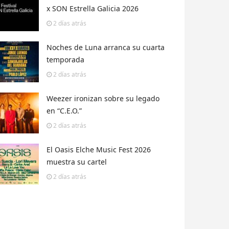
x SON Estrella Galicia 2026
2 días
atrás
Noches de Luna arranca su cuarta
temporada
2 días
atrás
Weezer ironizan sobre su legado
en “C.E.O.”
2 días
atrás
El Oasis Elche Music Fest 2026
muestra su cartel
2 días
atrás