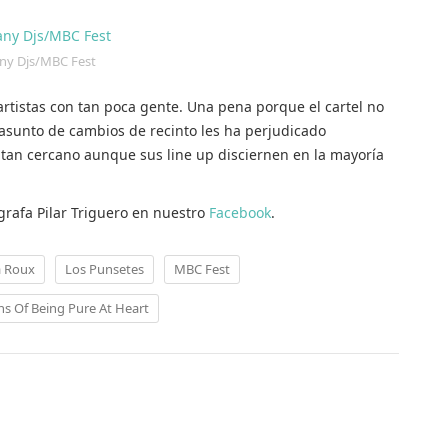
y Djs/MBC Fest
 artistas con tan poca gente. Una pena porque el cartel no
l asunto de cambios de recinto les ha perjudicado
l tan cercano aunque sus line up disciernen en la mayoría
ógrafa Pilar Triguero en nuestro
Facebook
.
a Roux
Los Punsetes
MBC Fest
ns Of Being Pure At Heart