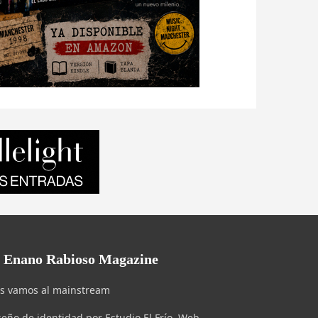
l Enano Rabioso Magazine
s vamos al mainstream
seño de identidad por Estudio El Frío. Web