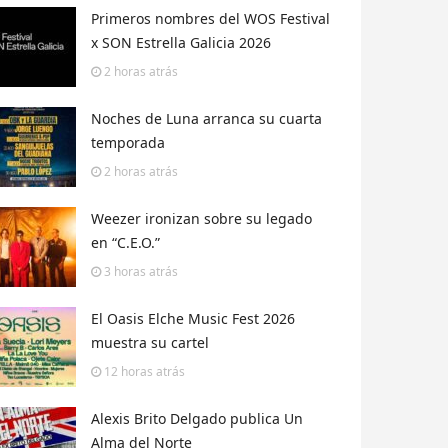
Primeros nombres del WOS Festival
x SON Estrella Galicia 2026
2 horas
atrás
Noches de Luna arranca su cuarta
temporada
2 horas
atrás
Weezer ironizan sobre su legado
en “C.E.O.”
3 horas
atrás
El Oasis Elche Music Fest 2026
muestra su cartel
12 horas
atrás
Alexis Brito Delgado publica Un
Alma del Norte