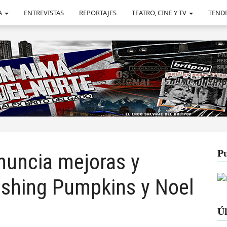
A
ENTREVISTAS
REPORTAJES
TEATRO, CINE Y TV
TEND
Pu
nuncia mejoras y
shing Pumpkins y Noel
Úl