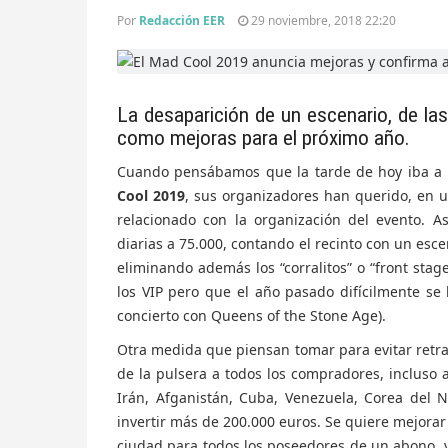
Por
Redacción EER
29 noviembre, 2018 22:20
La desaparición de un escenario, de la
como mejoras para el próximo año.
Cuando pensábamos que la tarde de hoy iba a
Cool 2019
, sus organizadores han querido, en un
relacionado con la organización del evento. A
diarias a 75.000, contando el recinto con un esc
eliminando además los “corralitos” o “front stag
los VIP pero que el año pasado difícilmente se 
concierto con Queens of the Stone Age).
Otra medida que piensan tomar para evitar retras
de la pulsera a todos los compradores, incluso a
Irán, Afganistán, Cuba, Venezuela, Corea del N
invertir más de 200.000 euros. Se quiere mejorar l
ciudad para todos los poseedores de un abono, 