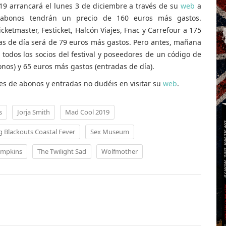
19 arrancará el lunes 3 de diciembre a través de su
web
a
 abonos tendrán un precio de 160 euros más gastos.
ketmaster, Festicket, Halcón Viajes, Fnac y Carrefour a 175
as de día será de 79 euros más gastos. Pero antes, mañana
 todos los socios del festival y poseedores de un código de
nos) y 65 euros más gastos (entradas de día).
s de abonos y entradas no dudéis en visitar su
web
.
s
Jorja Smith
Mad Cool 2019
g Blackouts Coastal Fever
Sex Museum
umpkins
The Twilight Sad
Wolfmother