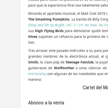
para que la experiencia final sea totalmente satis
Mirando al apartado musical, el Mad Cool 2019 
The Smashing Pumpkins
. La banda de Billy Cor
Shiny and Oh So Bright, Vol. 1 / LP: No Past. No F
sus
High Flying Birds
para demostrar quién tení
Hives
suponen un refuerzo para la primera de l
Iver.
Tras arrasar este pasado miércoles a su paso por
grandes nombres de la electrónica actual, al 
Smith
, la clase pop de
Teenage Fanclub
, la puja
guitarrazos de
Wolfmother
o unos clásicos de
entrevistar
, son algunas de las novedades que en
manera:
Cartel del M
Abonos a la venta