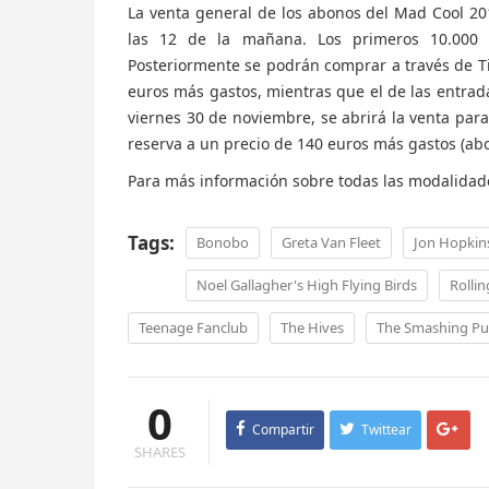
La venta general de los abonos del Mad Cool 20
las 12 de la mañana. Los primeros 10.000
Posteriormente se podrán comprar a través de Tic
euros más gastos, mientras que el de las entrad
viernes 30 de noviembre, se abrirá la venta para
reserva a un precio de 140 euros más gastos (abo
Para más información sobre todas las modalidade
Tags:
Bonobo
Greta Van Fleet
Jon Hopkin
Noel Gallagher's High Flying Birds
Rollin
Teenage Fanclub
The Hives
The Smashing P
0
Compartir
Twittear
SHARES