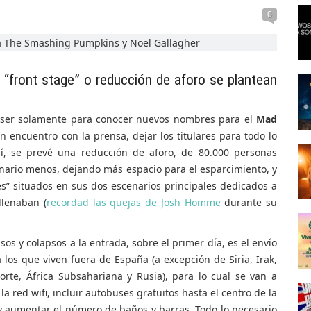
0
s “front stage” o reducción de aforo se plantean
 ser solamente para conocer nuevos nombres para el
Mad
 encuentro con la prensa, dejar los titulares para todo lo
sí, se prevé una reducción de aforo, de 80.000 personas
enario menos, dejando más espacio para el esparcimiento, y
es” situados en sus dos escenarios principales dedicados a
llenaban (
recordad las quejas de Josh Homme
durante su
os y colapsos a la entrada, sobre el primer día, es el envío
 los que viven fuera de España (a excepción de Siria, Irak,
orte, África Subsahariana y Rusia), para lo cual se van a
a red wifi, incluir autobuses gratuitos hasta el centro de la
y aumentar el número de baños y barras. Todo lo necesario