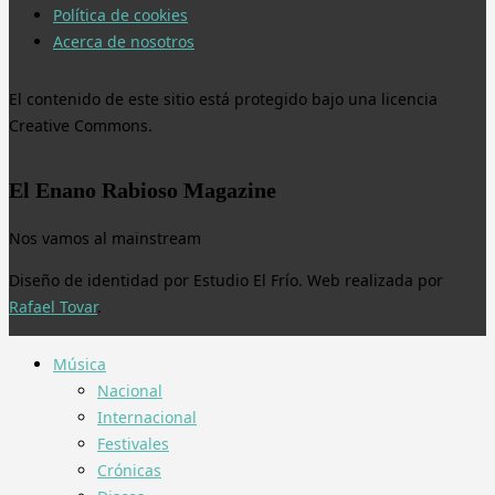
Política de cookies
Acerca de nosotros
El contenido de este sitio está protegido bajo una licencia
Creative Commons.
El Enano Rabioso Magazine
Nos vamos al mainstream
Diseño de identidad por Estudio El Frío. Web realizada por
Rafael Tovar
.
Música
Nacional
Internacional
Festivales
Crónicas