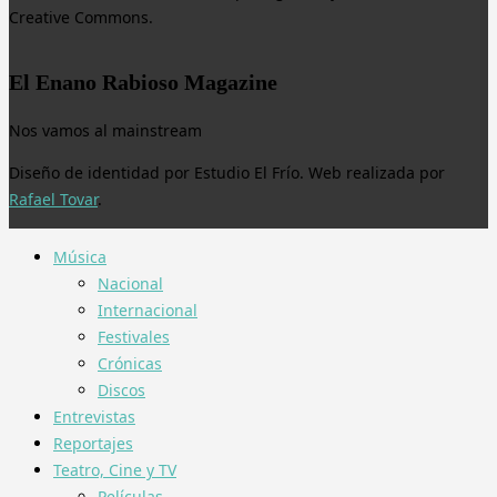
Creative Commons.
El Enano Rabioso Magazine
Nos vamos al mainstream
Diseño de identidad por Estudio El Frío. Web realizada por
Rafael Tovar
.
Música
Nacional
Internacional
Festivales
Crónicas
Discos
Entrevistas
Reportajes
Teatro, Cine y TV
Películas