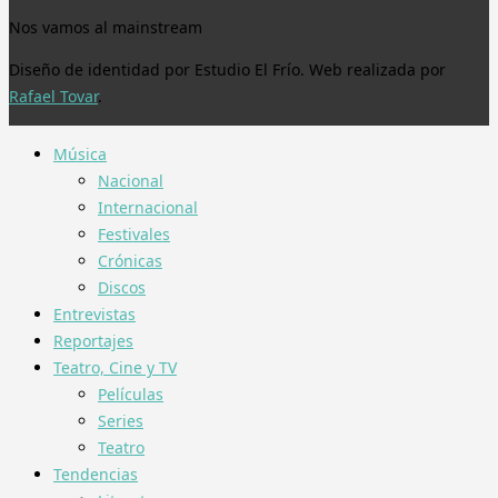
Nos vamos al mainstream
Diseño de identidad por Estudio El Frío. Web realizada por
Rafael Tovar
.
Música
Nacional
Internacional
Festivales
Crónicas
Discos
Entrevistas
Reportajes
Teatro, Cine y TV
Películas
Series
Teatro
Tendencias