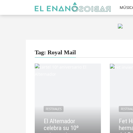
MÚSIC
Tag: Royal Mail
FESTIVALES
FESTIVA
El Alternador
Fet Hi
celebra su 10º
herma