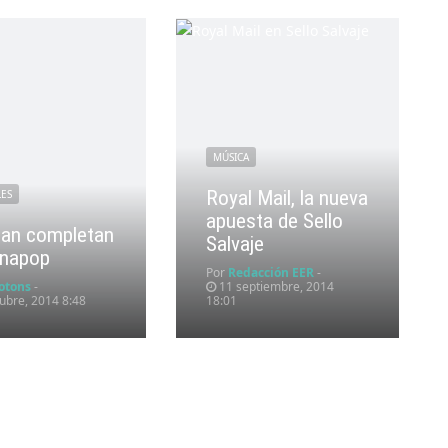
MÚSICA
Royal Mail, la nueva
LES
apuesta de Sello
an completan
Salvaje
anapop
Por
Redacción EER
-
otons
-
11 septiembre, 2014
ubre, 2014 8:48
18:01