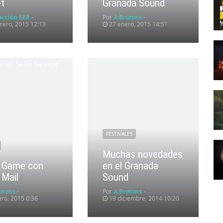
et
Granada Sound
acción EER
-
Por
A.Brotons
-
rero, 2015 12:13
27 enero, 2015 14:51
FESTIVALES
Muchas novedades
l Game con
en el Granada
 Mail
Sound
otons
-
Por
A.Brotons
-
ro, 2015 0:36
19 diciembre, 2014 10:20