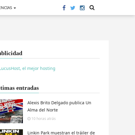
ENCIAS
blicidad
timas entradas
Alexis Brito Delgado publica Un
Alma del Norte
10 horas
atrás
Linkin Park muestran el tráiler de