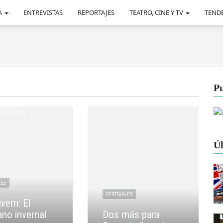
A
ENTREVISTAS
REPORTAJES
TEATRO, CINE Y TV
TEND
Pu
Úl
LES
FESTIVALES
vern: El
no invernal
Dos más para