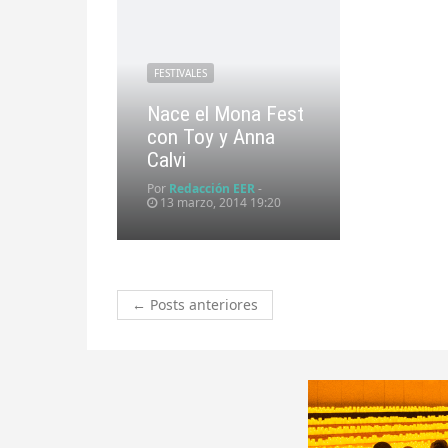
FESTIVALES
Nace el Mona Fest
con Toy y Anna
Calvi
Por
Redacción EER
-
13 marzo, 2014 19:20
←
Posts anteriores