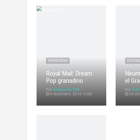
ENTREVISTAS
FESTIVA
Royal Mail: Dream
Neum
Pop granadino
el Gr
Por
Redacción EER
-
Por
A.Br
4 diciembre, 2014 15:06
24 oct