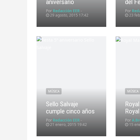
aniversario
del F
Por
Redacción EER
-
Por
Red
29 agosto, 2015 17:42
23 feb
MÚSICA
MÚSICA
Sello Salvaje
Roya
cumple cinco años
Royal
Por
Redacción EER
-
Por
A.Br
21 enero, 2015 19:42
15 ene