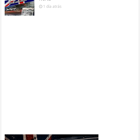
1 día
atrás