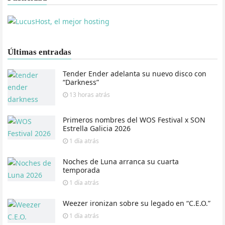
Últimas entradas
Tender Ender adelanta su nuevo disco con
“Darkness”
13 horas
atrás
Primeros nombres del WOS Festival x SON
Estrella Galicia 2026
1 día
atrás
Noches de Luna arranca su cuarta
temporada
1 día
atrás
Weezer ironizan sobre su legado en “C.E.O.”
1 día
atrás