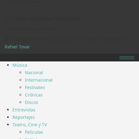
Creative Commons.
El Enano Rabioso Magazine
Nos vamos al mainstream
Diseño de identidad por Estudio El Frío. Web realizada por
Rafael Tovar
.
Música
Nacional
Internacional
Festivales
Crónicas
Discos
Entrevistas
Reportajes
Teatro, Cine y TV
Películas