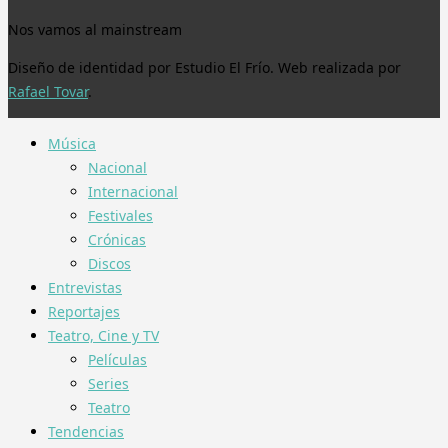
Nos vamos al mainstream
Diseño de identidad por Estudio El Frío. Web realizada por
Rafael Tovar
.
Música
Nacional
Internacional
Festivales
Crónicas
Discos
Entrevistas
Reportajes
Teatro, Cine y TV
Películas
Series
Teatro
Tendencias