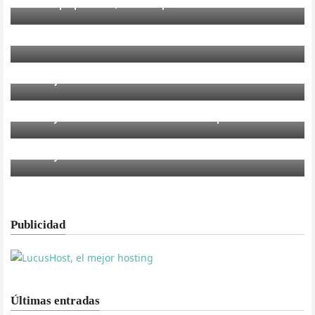
Pukkelpop 2011, así empiezan
MÚSICA
MGMT al SOS4.8
REPORTAJES
Lo mejor del 2010
CRÓNICAS
Bloody Beetroots arrasan en el Apolo
MÚSICA
Bloody Beetroots Death Crew 77 en Barcelona
Publicidad
Últimas entradas