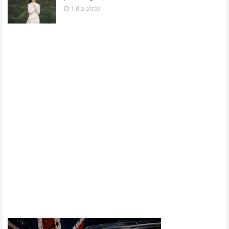
1 día
atrás