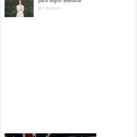
para seguir adelante
1 día
atrás