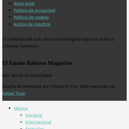
Aviso legal
Política de privacidad
Política de cookies
Acerca de nosotros
El contenido de este sitio está protegido bajo una licencia
Creative Commons.
El Enano Rabioso Magazine
Nos vamos al mainstream
Diseño de identidad por Estudio El Frío. Web realizada por
Rafael Tovar
.
Música
Nacional
Internacional
Festivales