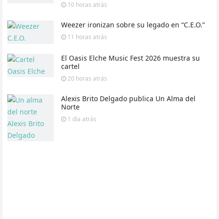
10 horas
atrás
Weezer ironizan sobre su legado en “C.E.O.”
11 horas
atrás
El Oasis Elche Music Fest 2026 muestra su
cartel
20 horas
atrás
Alexis Brito Delgado publica Un Alma del
Norte
1 día
atrás