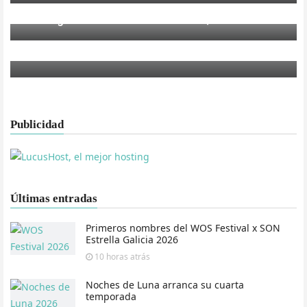
San Miguel Primavera Club 2011, la crónica
MÚSICA
San Miguel Primavera Club 2011 cierra su
cartel
Publicidad
Últimas entradas
Primeros nombres del WOS Festival x SON
Estrella Galicia 2026
10 horas
atrás
Noches de Luna arranca su cuarta
temporada