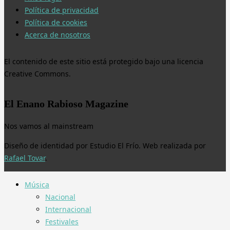
Política de privacidad
Política de cookies
Acerca de nosotros
El contenido de este sitio está protegido bajo una licencia
Creative Commons.
El Enano Rabioso Magazine
Nos vamos al mainstream
Diseño de identidad por Estudio El Frío. Web realizada por
Rafael Tovar
.
Música
Nacional
Internacional
Festivales