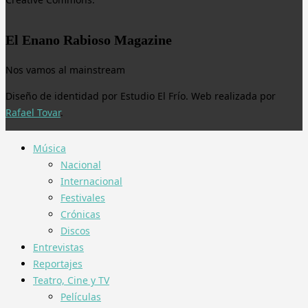
El Enano Rabioso Magazine
Nos vamos al mainstream
Diseño de identidad por Estudio El Frío. Web realizada por
Rafael Tovar
.
Música
Nacional
Internacional
Festivales
Crónicas
Discos
Entrevistas
Reportajes
Teatro, Cine y TV
Películas