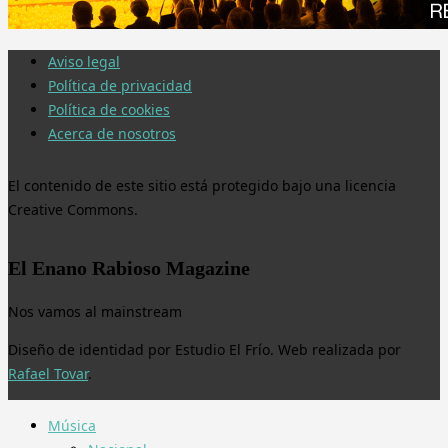
Aviso legal
Política de privacidad
Política de cookies
Acerca de nosotros
El contenido de este sitio está protegido bajo una licencia
Creative Commons.
El Enano Rabioso Magazine
Nos vamos al mainstream
Diseño de identidad por Estudio El Frío. Web realizada por
Rafael Tovar
.
Música