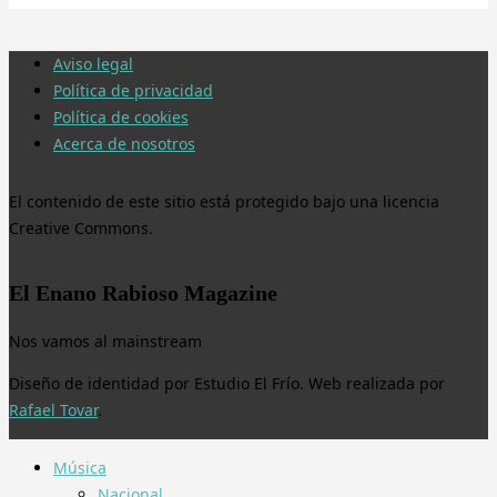
Aviso legal
Política de privacidad
Política de cookies
Acerca de nosotros
El contenido de este sitio está protegido bajo una licencia
Creative Commons.
El Enano Rabioso Magazine
Nos vamos al mainstream
Diseño de identidad por Estudio El Frío. Web realizada por
Rafael Tovar
.
Música
Nacional